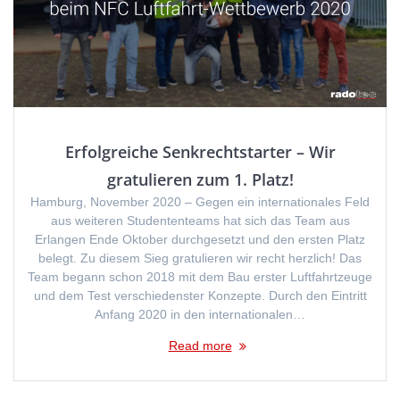
Erfolgreiche Senkrechtstarter – Wir
gratulieren zum 1. Platz!
Hamburg, November 2020 – Gegen ein internationales Feld
aus weiteren Studententeams hat sich das Team aus
Erlangen Ende Oktober durchgesetzt und den ersten Platz
belegt. Zu diesem Sieg gratulieren wir recht herzlich! Das
Team begann schon 2018 mit dem Bau erster Luftfahrtzeuge
und dem Test verschiedenster Konzepte. Durch den Eintritt
Anfang 2020 in den internationalen…
Read more