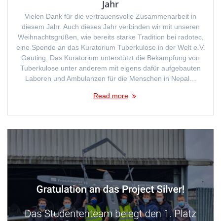
Jahr
Vielen Dank für die vertrauensvolle Zusammenarbeit in
diesem Jahr. Auch dieses Jahr verbinden wir mit unseren
Weihnachtsgrüßen, wie bereits starke Tradition bei radotec,
eine Spende an das Kuratorium Tuberkulose in der Welt e.V.
Gauting. Das Kuratorium unterstützt die Bekämpfung von
Tuberkulose unter anderem mit eigens dafür aufgebauten
Laboren und Ambulanzen für die Menschen in Nepal…
Read more