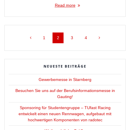
Read more
Posts
Page
Page
Page
Page
1
2
3
4
navigation
NEUESTE BEITRÄGE
Gewerbemesse in Starnberg
Besuchen Sie uns auf der Berufsinformationsmesse in
Gauting!
Sponsoring für Studentengruppe – TUfast Racing
entwickelt einen neuen Rennwagen, aufgebaut mit
hochwertigen Komponenten von radotec