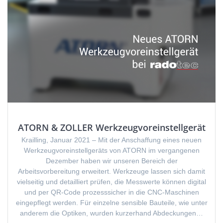
ATORN & ZOLLER Werkzeugvoreinstellgerät
Krailling, Januar 2021 – Mit der Anschaffung eines neuen
Werkzeugvoreinstellgeräts von ATORN im vergangenen
Dezember haben wir unseren Bereich der
Arbeitsvorbereitung erweitert. Werkzeuge lassen sich damit
vielseitig und detailliert prüfen, die Messwerte können digital
und per QR-Code prozesssicher in die CNC-Maschinen
eingepflegt werden. Für einzelne sensible Bauteile, wie unter
anderem die Optiken, wurden kurzerhand Abdeckungen…