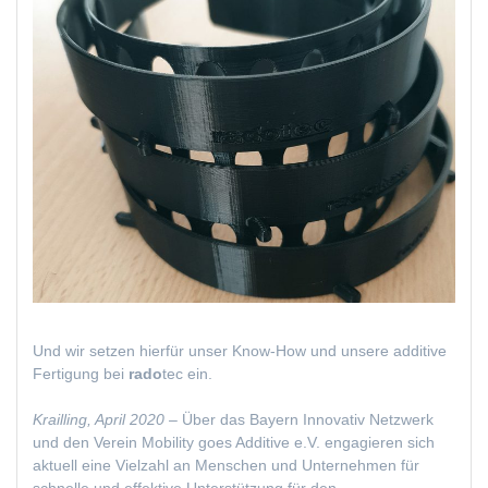
Und wir setzen hierfür unser Know-How und unsere additive
Fertigung bei
rado
tec ein.
Krailling, April 2020 –
Über das Bayern Innovativ Netzwerk
und den Verein Mobility goes Additive e.V. engagieren sich
aktuell eine Vielzahl an Menschen und Unternehmen für