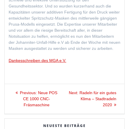
schnelle und effektive Unterstützung für den
Gesundheitssektor. Und so wurden kurzerhand auch die
Kapazitäten unserer additiven Fertigung für den Druck weiter
entwickelter Spritzschutz-Masken des mittlerweile gängigen
Prusa-Modells eingesetzt. Die Expertise unserer Mitarbeiter
und vor allem die riesige Bereitschaft aller, in dieser
Notsituation zu helfen, ermöglicht es nun den Mitarbeitern
der Johanniter-Unfall-Hilfe e.V ab Ende der Woche mit neuen
Masken ausgestattet zu werden und sicherer zu arbeiten.
Dankesschreiben des MGA e.V.
Beitragsnavigation
Previous
Next
Previous:
Neue POS
Next:
Radeln für ein gutes
post:
post:
CE 1000 CNC-
Klima – Stadtradeln
Fräsmaschine
2020
NEUESTE BEITRÄGE