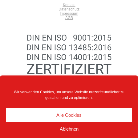
Kontakt
Datenschutz
Impressum
AGB
Wir verwenden Cookies, um unsere Website nutzerfreundlicher zu
gestalten und zu optimieren.
Alle Cookies
RADOTEC
Ablehnen
© 2006 - 2026.
rado
tec
GmbH & Co. KG